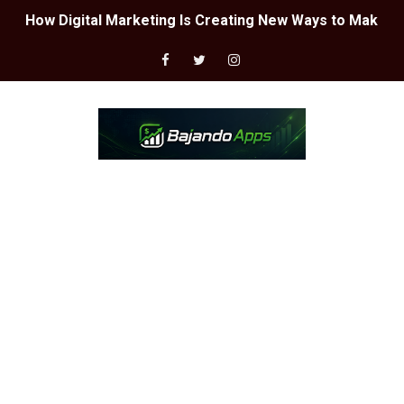
How Digital Marketing Is Creating New Ways to Make M
LA MEJOR CONFIGURACIÓN DE SENSIBILIDAD PARA FREE
Guía paso a paso para obtener una cuenta chetada en F
ASÍ PUEDES PARTICIPAR EN SORTEOS DE FREE FIRE 🎮
CUENTAS CHETEADAS DE FREE FIRE 📲
DESCUBRE LA MEJOR CONFIGURACIÓN - FREE FIRE 😱🔥
EL MEJOR GENERADOR DE DIAMANTES GRATIS - FREE FI
INCREÍBLE!! ARMAS DE FREE FIRE GRATIS 🤩⚔️
EL MEJOR GENERADOR DE DIAMANTES - GARAENA FREE 
What is Google Workspace and what is it for?