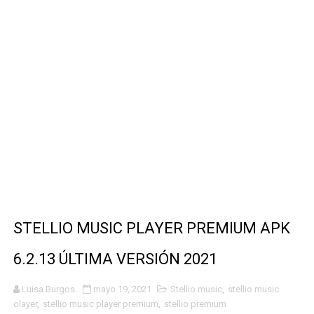
SI QUIERES GANAR MUCHOS DIAMANTES LLEGASTE AL 
REGEDIT - GARENA FREE FIRE 🔥
Sensi Macro & Booster FF 🤩🔥
LA MEJOR APP PARA VER TODAS LAS PELÍCULAS Y P
How AI Tools Are Helping People Build Online Income F
How Digital Marketing Is Creating New Ways to Make M
STELLIO MUSIC PLAYER PREMIUM APK
6.2.13 ÚLTIMA VERSIÓN 2021
Luisa Burgos.
mayo 19, 2021
Stellio music
,
stellio music
olayer
,
stellio music player premium
,
stellio premium